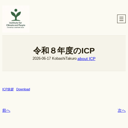
内
容
を
ス
キ
ッ
プ
令和８年度のICP
about ICP
2026-06-17
KobashiTakuro
ICP挨拶
Download
前へ
次へ