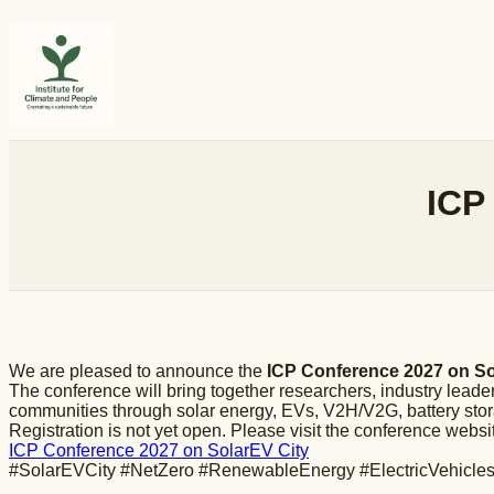
内
容
を
ス
キ
ッ
プ
ICP
We are pleased to announce the
ICP Conference 2027 on So
The conference will bring together researchers, industry leader
communities through solar energy, EVs, V2H/V2G, battery stor
Registration is not yet open. Please visit the conference web
ICP Conference 2027 on SolarEV City
#SolarEVCity #NetZero #RenewableEnergy #ElectricVehicles