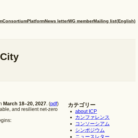
m
Consortium
Platform
News letter
WG member
Mailing list
(English)
City
on
March 18–20, 2027
. (
pdf
)
カテゴリー
able, and resilient net-zero
about ICP
カンファレンス
egins:
コンソーシアム
シンポジウム
ニュースレター