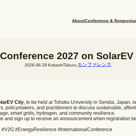
About
Conference & Symposiu
 Conference 2027 on SolarEV 
カンファレンス
2026-06-28
KobashiTakuro
larEV City
, to be held at Tohoku University in Sendai, Japan, 
s, policymakers, and practitioners to discuss sustainable, afford
age, smart grids, hydrogen, and community resilience.
site and sign up to receive an announcement when registration b
 #V2G #EnergyResilience #InternationalConference