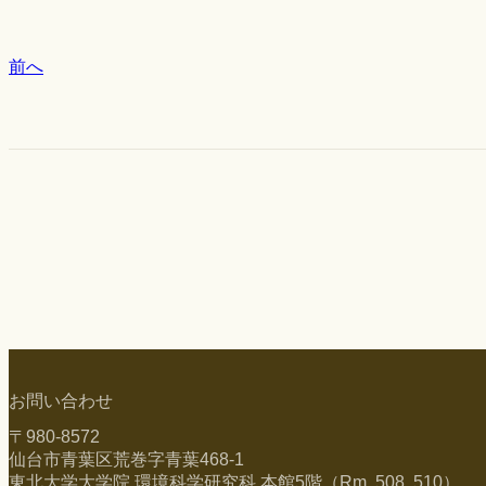
前へ
お問い合わせ
〒980-8572
仙台市青葉区荒巻字青葉468-1
東北大学大学院 環境科学研究科 本館5階（Rm. 508, 510）